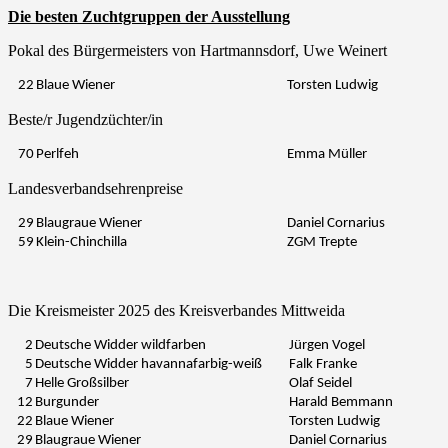
Die besten Zuchtgruppen der Ausstellung
Pokal des Bürgermeisters von Hartmannsdorf, Uwe Weinert
22
Blaue Wiener
Torsten Ludwig
Beste/r Jugendzüchter/in
70
Perlfeh
Emma Müller
Landesverbandsehrenpreise
29
Blaugraue Wiener
Daniel Cornarius
59
Klein-Chinchilla
ZGM Trepte
Die Kreismeister 2025 des Kreisverbandes Mittweida
2
Deutsche Widder wildfarben
Jürgen Vogel
5
Deutsche Widder havannafarbig-weiß
Falk Franke
7
Helle Großsilber
Olaf Seidel
12
Burgunder
Harald Bemmann
22
Blaue Wiener
Torsten Ludwig
29
Blaugraue Wiener
Daniel Cornarius