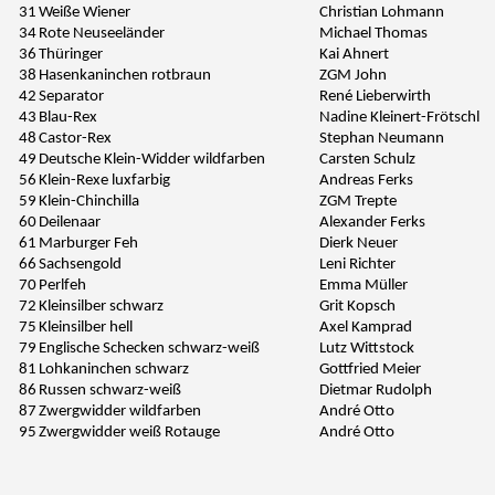
31
Weiße Wiener
Christian Lohmann
34
Rote Neuseeländer
Michael Thomas
36
Thüringer
Kai Ahnert
38
Hasenkaninchen rotbraun
ZGM John
42
Separator
René Lieberwirth
43
Blau-Rex
Nadine Kleinert-Frötschl
48
Castor-Rex
Stephan Neumann
49
Deutsche Klein-Widder wildfarben
Carsten Schulz
56
Klein-Rexe luxfarbig
Andreas Ferks
59
Klein-Chinchilla
ZGM Trepte
60
Deilenaar
Alexander Ferks
61
Marburger Feh
Dierk Neuer
66
Sachsengold
Leni Richter
70
Perlfeh
Emma Müller
72
Kleinsilber schwarz
Grit Kopsch
75
Kleinsilber hell
Axel Kamprad
79
Englische Schecken schwarz-weiß
Lutz Wittstock
81
Lohkaninchen schwarz
Gottfried Meier
86
Russen schwarz-weiß
Dietmar Rudolph
87
Zwergwidder wildfarben
André Otto
95
Zwergwidder weiß Rotauge
André Otto