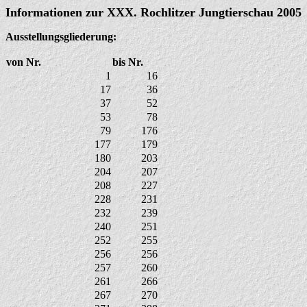
Informationen zur XXX. Rochlitzer Jungtierschau 2005
Ausstellungsgliederung:
von Nr.
bis Nr.
1
16
17
36
37
52
53
78
79
176
177
179
180
203
204
207
208
227
228
231
232
239
240
251
252
255
256
256
257
260
261
266
267
270