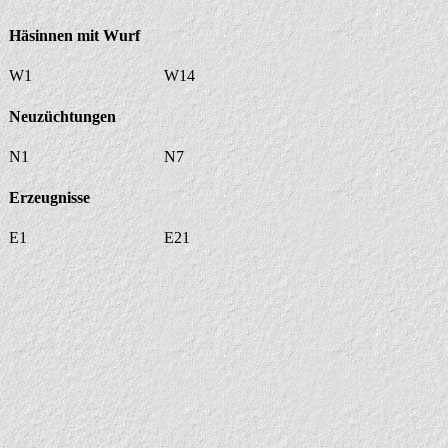
Häsinnen mit Wurf
W1
W14
Neuzüchtungen
N1
N7
Erzeugnisse
E1
E21